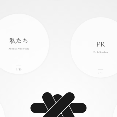
私たち
PR
Plan, Idea
About us, Who we are
Public Relations
私たち
6
1
/ 10
About us, Who we are
2
/ 10
トランサムノット合同会社
日
Transom Knot, Inc.
ブリ
ー
所在地：横浜市南区 法人番号：2020003023291
表
事業内容：パブリック・リレーションズの思想に基づく戦略立案, 企画,
「